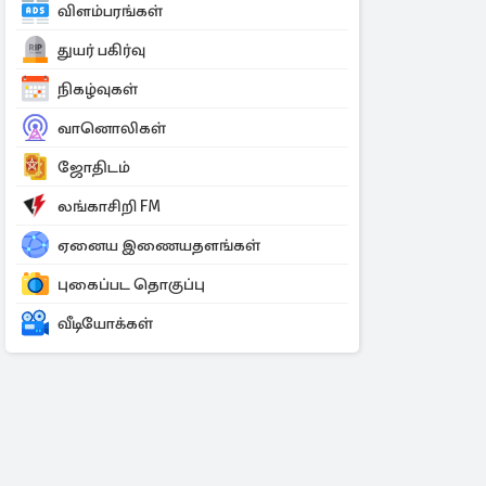
விளம்பரங்கள்
துயர் பகிர்வு
நிகழ்வுகள்
வானொலிகள்
ஜோதிடம்
லங்காசிறி FM
ஏனைய இணையதளங்கள்
புகைப்பட தொகுப்பு
வீடியோக்கள்