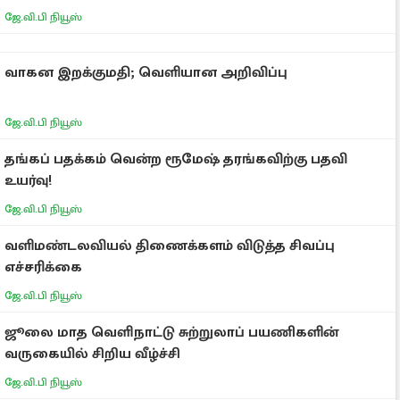
ஜே.வி.பி நியூஸ்
வாகன இறக்குமதி; வெளியான அறிவிப்பு
ஜே.வி.பி நியூஸ்
தங்கப் பதக்கம் வென்ற ரூமேஷ் தரங்கவிற்கு பதவி
உயர்வு!
ஜே.வி.பி நியூஸ்
வளிமண்டலவியல் திணைக்களம் விடுத்த சிவப்பு
எச்சரிக்கை
ஜே.வி.பி நியூஸ்
ஜூலை மாத வெளிநாட்டு சுற்றுலாப் பயணிகளின்
வருகையில் சிறிய வீழ்ச்சி
ஜே.வி.பி நியூஸ்