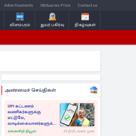
Advertisements
Obituaries Price
Contact us
விளம்பரம்
துயர் பகிர்வு
நிகழ்வுகள்
அண்மைச் செய்திகள்
UPI கட்டணம்
வணிகர்களுக்கு
மட்டுமே,
வாடிக்கையாளர்களுக்கு
இல்லை - நிர்மலா
லங்காசிறி நியூஸ்
23 நிமிடங்கள் முன்
சீதாராமன் விளக்கம்