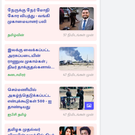
நேருக்கு நேர் மோதி
கோர விபத்து - வங்கி
முகாமையாளர் பலி
தமிழ்வின்
37 நிமிடங்கள் முன்
இலக்கு வைக்கப்பட்ட
அரசுப்படையின்
ராணுவ முகாம்கள் ;
திடீர் தாக்குதல்களால்
பறிக்கப்பட்ட உயிர்கள்
கனடாமிரர்
47 நிமிடங்கள் முன்
செம்மணியில்
அகழ்ந்தெடுக்கப்பட்ட
என்புக்கூடுகள் 500 - ஐ
தாண்டியது
ஐபிசி தமிழ்
47 நிமிடங்கள் முன்
தமிழக முதல்வர்