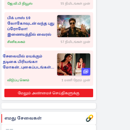
ஹர்ஷன நானாயக்கார
ஜே.வி.பி நியூஸ்
55 நிமிடங்கள் முன்
பிக் பாஸ் 10
லோகோவுடன் வந்த புது
ப்ரோமோ!
இணையத்தில் வைரல்
சினிஉலகம்
57 நிமிடங்கள் முன்
சேலையில் மயக்கும்
நடிகை பிரியங்கா
மோகன்..புகைப்படங்கள்...
விடுப்பு.கொம்
1 மணி நேரம் முன்
மேலும் அண்மைச் செய்திகளுக்கு
எமது சேவைகள்