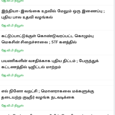
ஜே.வி.பி நியூஸ்
இந்தியா–இலங்கை உறவில் மேலும் ஒரு இணைப்பு ;
புதிய பால உதவி வழங்கல்
ஜே.வி.பி நியூஸ்
கட்டுப்பாட்டுக்குள் கொண்டுவரப்பட்ட கொழும்பு
மெகசின் சிறைச்சாலை ; STF களத்தில்
ஜே.வி.பி நியூஸ்
பயணிகளின் வசதிக்காக புதிய திட்டம் ; பேருந்துக்
கட்டணத்தில் டிஜிட்டல் மாற்றம்
ஜே.வி.பி நியூஸ்
எல் நினோ வறட்சி ; மொனராகலை மக்களுக்கு
தடையற்ற குடிநீர் வழங்க நடவடிக்கை
ஜே.வி.பி நியூஸ்