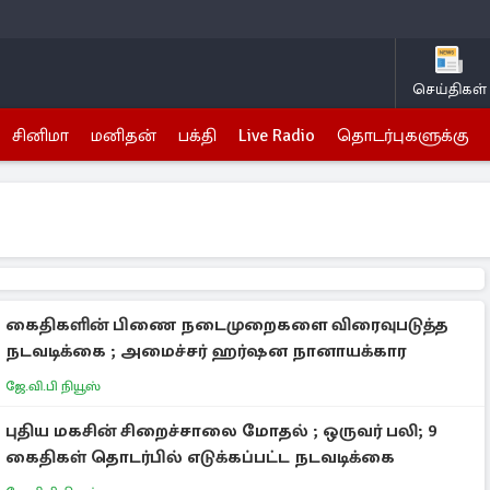
செய்திகள்
சினிமா
மனிதன்
பக்தி
Live Radio
தொடர்புகளுக்கு
கைதிகளின் பிணை நடைமுறைகளை விரைவுபடுத்த
நடவடிக்கை ; அமைச்சர் ஹர்ஷன நானாயக்கார
ஜே.வி.பி நியூஸ்
புதிய மகசின் சிறைச்சாலை மோதல் ; ஒருவர் பலி; 9
கைதிகள் தொடர்பில் எடுக்கப்பட்ட நடவடிக்கை