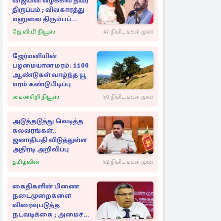
விஜயின் வழக்கில் திடீர்
திருப்பம் ; விவகாரத்து
மனுவை திரும்பப்
பெற்ற சங்கீதா
ஜே.வி.பி நியூஸ்
47 நிமிடங்கள் முன்
ஜேர்மனியின்
பழமையான மரம்: 1100
ஆண்டுகள் வாழ்ந்த யூ
மரம் கண்டுபிடிப்பு
லங்காசிறி நியூஸ்
50 நிமிடங்கள் முன்
அடுத்தடுத்து வெடித்த
கலவரங்கள்..
ஜனாதிபதி விடுத்துள்ள
அதிரடி அறிவிப்பு
தமிழ்வின்
52 நிமிடங்கள் முன்
கைதிகளின் பிணை
நடைமுறைகளை
விரைவுபடுத்த
நடவடிக்கை ; அமைச்சர்