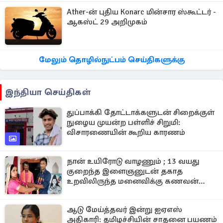
Ather-ன் புதிய Konarc மின்சார ஸ்கூட்டர் -
ஆகஸ்ட் 29 அறிமுகம்
மேலும் தொழில்நுட்பம் செய்திகளுக்கு
இந்தியா செய்திகள்
துப்பாக்கி தோட்டாக்களுடன் சிறைக்குள்
நுழைய முயன்ற பள்ளிச் சிறுமி:
விசாரணையின் கூறிய காரணம்
நான் உயிரோடு வாழணும் ; 13 வயது
குறைந்த இளைஞனுடன் தகாத
உறவிலிருந்த மனைவிக்கு கணவன்
செய்த சம்பவம்
ஆடு மேய்த்தவர் இன்று ஐஏஎஸ்
அதிகாரி: தமிழச்சியின் சாதனை பயணம்