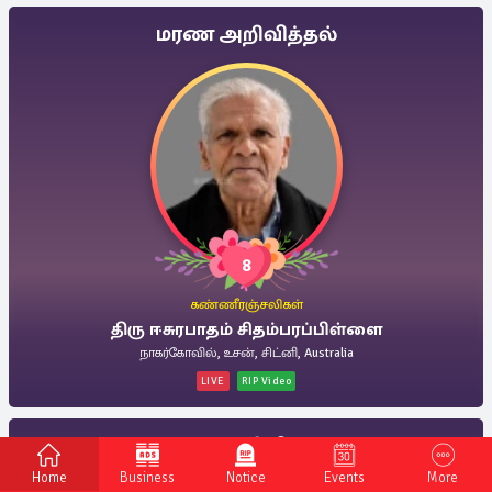
மரண அறிவித்தல்
8
கண்ணீரஞ்சலிகள்
திரு ஈசுரபாதம் சிதம்பரப்பிள்ளை
நாகர்கோவில், உசன், சிட்னி, Australia
LIVE
RIP Video
மரண அறிவித்தல்
Home
Business
Notice
Events
More