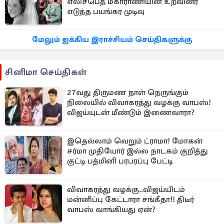
எலிசபெத் மகாராணியின் உறவினர்
எடுத்த பயங்கர முடிவு
மேலும் ஐக்கிய இராச்சியம் செய்திகளுக்கு
சினிமா செய்திகள்
27வது திருமண நாள் நெருங்கும்
நிலையில் விவாகரத்து வழக்கு வாபஸ்!
விஜய்யுடன் மீண்டும் இணைவாரா?
இதெல்லாம் வெறும் ட்ராமா! மோகன்
சர்மா முதியோர் இல்ல நாடகம் குறித்து
குட்டி பத்மினி பரபரப்பு பேட்டி
விவாகரத்து வழக்கு..விஜய்யிடம்
மன்னிப்பு கேட்டாரா சங்கீதா!! திடீர்
வாபஸ் வாங்கியது ஏன்?