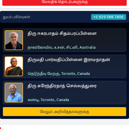
மேலதிக தொடர்புகளுக்கு
+1 929 588 7806
துயர் பகிர்வுகள்
திரு ஈசுரபாதம் சிதம்பரப்பிள்ளை
நாகர்கோவில், உசன், சிட்னி, Australia
திருமதி பார்வதிப்பிள்ளை இராமநாதன்
நெடுந்தீவு மேற்கு, Toronto, Canada
திரு சுரேந்திரநாத் செல்லத்துரை
கண்டி, Toronto, Canada
மேலும் அறிவித்தல்களுக்கு