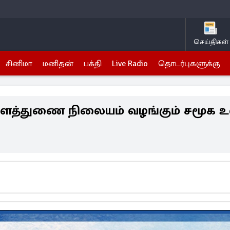
செய்திகள்
சினிமா
மனிதன்
பக்தி
Live Radio
தொடர்புகளுக்கு
ளவளத்துணை நிலையம் வழங்கும் சமூக 
6