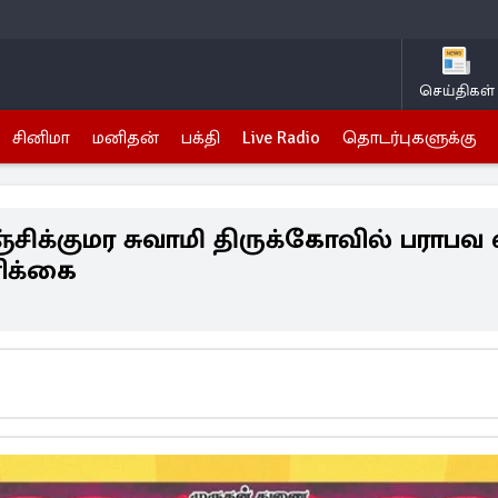
செய்திகள்
சினிமா
மனிதன்
பக்தி
Live Radio
தொடர்புகளுக்கு
ிஞ்சிக்குமர சுவாமி திருக்கோவில் பராபவ
ிக்கை